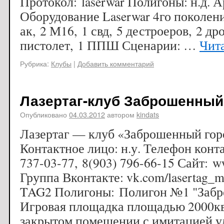
Протокол: laserwar Полигоны: н.д. А
Оборудование Laserwar 4го поколени
ак, 2 М16, 1 свд, 5 дестроеров, 2 др
пистолет, 1 ППШ Сценарии: …
Чит
Рубрика:
Клубы
|
Добавить комментарий
Лазертаг-клуб Заброшенный
Опубликовано
04.03.2012
автором
kindats
Лазертаг — клуб «Заброшенный гор
Контактное лицо: н.у. Телефон конт
737-03-77, 8(903) 796-66-15 Сайт: w
Группа Вконтакте: vk.com/lasertag
TAG2 Полигоны: Полигон №1 "Забр
Игровая площадка площадью 2000кв
закрытом помещении с имитацией ул