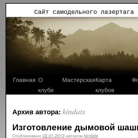
Сайт самодельного лазертага 
Главная
О
Мастерская
Карта
Ф
клубе
клубов
kindats
Архив автора:
Изготовление дымовой шаш
Опубликовано
22.01.2013
автором
kindats