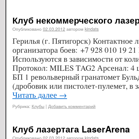
Клуб некоммерческого лазер
Опубликовано
02.03.2012
автором
kindats
Герилья (г. Пятигорск) Контактное 
организатора боев: +7 928 010 19 2
Используются в зависимости от коли
Протокол: MILES TAG2 Арсенал: 4 
БП 1 револьверный гранатомет Буль
(дробовик или пистолет-пулемет, в 
Читать далее
→
Рубрика:
Клубы
|
Добавить комментарий
Клуб лазертага LaserArena
Опубликовано
02.03.2012
автором
kindats