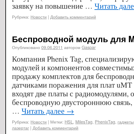
заявку на повышение …
Читать дал
Рубрика:
Новости
|
Добавить комментарий
Беспроводной модуль для Mi
Опубликовано
09.06.2011
автором
Gaspar
Компания Phenix Tag, специализиру
модулей и компонентов совместимых 
продажу комплектов для беспроводн
датчиками поражения для плат uMT
входят две платы с радиомодулями
беспроводную двустороннюю связь,
…
Читать далее
→
Рубрика:
Новости
|
Метки:
HSL
,
MilesTag
,
PhenixTag
,
гаджеты
лазертаг
|
Добавить комментарий