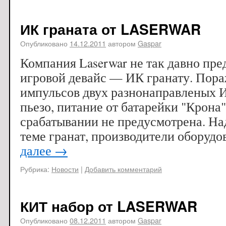
ИК граната от LASERWAR
Опубликовано
14.12.2011
автором
Gaspar
Компания Laserwar не так давно пре
игровой девайс — ИК гранату. Пора
импульсов двух разнонаправленых И
пьезо, питание от батарейки "Крона
срабатывании не предусмотрена. Над
теме гранат, производители оборуд
далее
→
Рубрика:
Новости
|
Добавить комментарий
КИТ набор от LASERWAR
Опубликовано
08.12.2011
автором
Gaspar