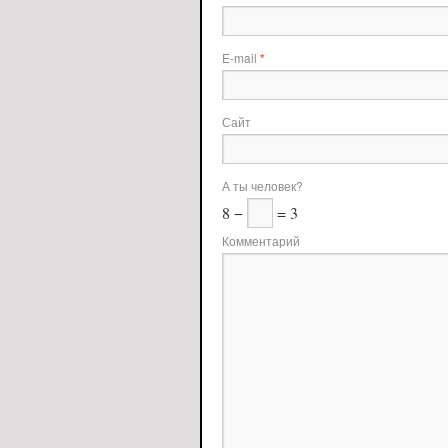
E-mail
*
Сайт
А ты человек?
8 −
= 3
Комментарий