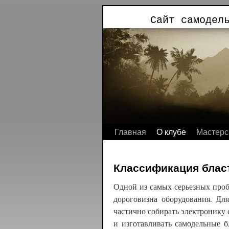
Сайт самодел
Главная
О клубе
Мастерс
Классификация блас
Одной из самых серьезных пробл
дороговизна оборудования. Д
частично собирать электронику 
и изготавливать самодельные б