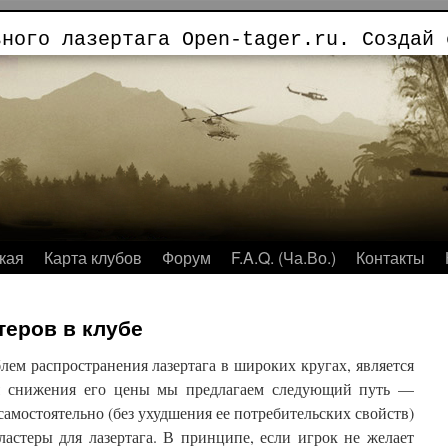
ьного лазертага Open-tager.ru. Создай 
кая
Карта клубов
Форум
F.A.Q. (Ча.Во.)
Контакты
теров в клубе
ем распространения лазертага в широких кругах, является
ля снижения его цены мы предлагаем следующий путь —
самостоятельно (без ухудшения ее потребительских свойств)
ластеры для лазертага. В принципе, если игрок не желает