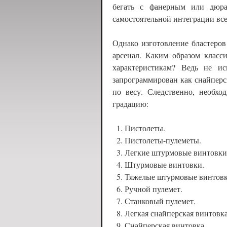
бегать с фанерным или дюр
самостоятельной интеграции все
Однако изготовление бластеров
арсенал. Каким образом класс
характеристикам? Ведь не ис
запрограммирован как снайперс
по весу. Следственно, необх
градацию:
Пистолеты.
Пистолеты-пулеметы.
Легкие штурмовые винтовки
Штурмовые винтовки.
Тяжелые штурмовые винтовк
Ручной пулемет.
Станковый пулемет.
Легкая снайперская винтовка
Снайперская винтовка.