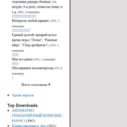
отдельные раунды (боевки), т.е.
штурм, 9-я рота, стенка на стенку и
т.д.
(44%, 4 голос(ов))
Интересен любой вариант.
(33%, 3
голос(ов))
Единый долгий сценарий на все
время игры ("Точки", "Роковые
яйца", "Сбор артефатов"),
(11%, 1
голос(ов))
Мне все равно
(11%, 1 голос(ов))
Оба варианта малоинтересны
(1%, 0
голос(ов))
Всего голосовали:
9
Архив опросов
Top Downloads
АВТОМАТНО-
ГРАНАТОМЁТНЫЙ КОМПЛЕКС
PAPOP 2
(2967)
Планка пикатини в .dwg
(2921)