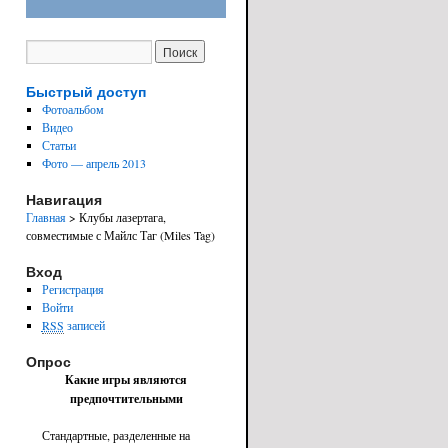
Быстрый доступ
Фотоальбом
Видео
Статьи
Фото — апрель 2013
Навигация
Главная
> Клубы лазертага,
совместимые с Майлс Таг (Miles Tag)
Вход
Регистрация
Войти
RSS
записей
Опрос
Какие игры являются
предпочтительными
Стандартные, разделенные на