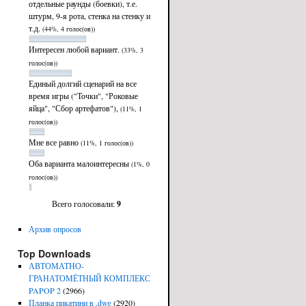
отдельные раунды (боевки), т.е.
штурм, 9-я рота, стенка на стенку и
т.д.
(44%, 4 голос(ов))
Интересен любой вариант.
(33%, 3
голос(ов))
Единый долгий сценарий на все
время игры ("Точки", "Роковые
яйца", "Сбор артефатов"),
(11%, 1
голос(ов))
Мне все равно
(11%, 1 голос(ов))
Оба варианта малоинтересны
(1%, 0
голос(ов))
Всего голосовали:
9
Архив опросов
Top Downloads
АВТОМАТНО-
ГРАНАТОМЁТНЫЙ КОМПЛЕКС
PAPOP 2
(2966)
Планка пикатини в .dwg
(2920)