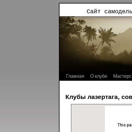
Сайт самодел
Главная
О клубе
Мастерс
Клубы лазертага, сов
This pa