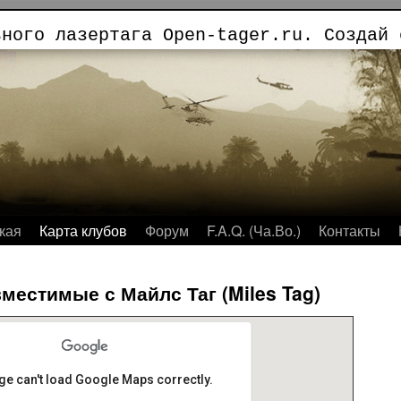
ьного лазертага Open-tager.ru. Создай 
кая
Карта клубов
Форум
F.A.Q. (Ча.Во.)
Контакты
местимые с Майлс Таг (Miles Tag)
ge can't load Google Maps correctly.