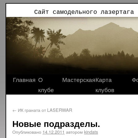
Сайт самодельного лазертага 
Главная
О
Мастерская
Карта
Ф
клубе
клубов
←
ИК граната от LASERWAR
Новые подразделы.
Опубликовано
14.12.2011
автором
kindats