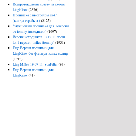
Всепротокольная «база» из схемы
LtagKirov
(2376)
Прошивка с выстрелом ак47
(контра страйк :) )
(2125)
Улучшенная прошивка для 1-версии
от tommy (исходники)
(1997)
Версия исходников 13.12.11 прош.
ltk-1 версии - miles (tommy)
(1931)
Еще Версия прошивки для
LtagKirov без фильтра помех солнца
(1912)
Ltag Milles 19 07 11+sunFilter
(93)
Еще Версия прошивки для
LtagKirov
(41)