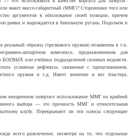
ия — что использовать в качестве корпуса для лазертаг-
 или макет массо-габаритный (ММГ)? Сторонники того или
ство аргументов в обоснование своей позиции, причем
свои рамки и вырождается в банальную ругань. Подольем и
я реальный образец стрелкового оружия) незаменим в т.н.
рограммно-аппартном комплексе, предназначенном для
ий БОЕВЫХ или учебных подразделений силовых ведомств.
тать условные рефлексы, связанные с прицеливанием,
ретного оружия и т.д. Имеет значение и вес бластера,
ком внеаренном лазертаге использование ММГ по крайней
данного выбора — это прочность ММГ и относительная
окатному клубу. Перекрывают ли эти плюсы следующие
ежде всего развлечение, несмотря на то, что отдельные