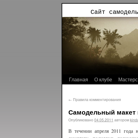
Сайт самодел
Главная
О клубе
Мастерс
←
Правила комментирования
Самодельный макет
Опубликовано
04.05.2011
автором
kind
В течении апреля 2011 года 