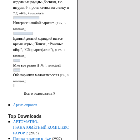
отдельные раунды (боевки), т.е.
штурм, 9-я рота, стенка на стенку и
т.д.
(44%, 4 голос(ов))
Интересен любой вариант.
(33%, 3
голос(ов))
Единый долгий сценарий на все
время игры ("Точки", "Роковые
яйца", "Сбор артефатов"),
(11%, 1
голос(ов))
Мне все равно
(11%, 1 голос(ов))
Оба варианта малоинтересны
(1%, 0
голос(ов))
Всего голосовали:
9
Архив опросов
Top Downloads
АВТОМАТНО-
ГРАНАТОМЁТНЫЙ КОМПЛЕКС
PAPOP 2
(2975)
Планка пикатини в .dwg
(2927)