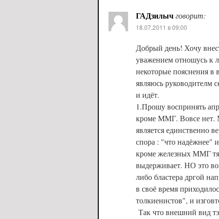
ГАДзилыч
говорит:
18.07.2011 в 09:00
Добрый день! Хочу внес
уважением отношусь к 
некоторые пояснения в
являюсь руководителм с
и идёт.
1.Прошу воспринять апр
кроме ММГ. Вовсе нет. М
является единственно в
спора : "что надёжнее" 
кроме железных ММГ тя
выдерживает. НО это вов
либо бластера дргой на
в своё время приходилос
толкиенистов", и изгов
Так что внешний вид тэг