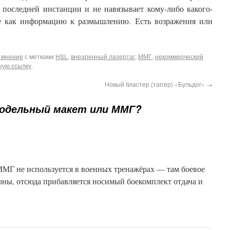
 последней инстанции и не навязывает кому-либо какого-
е как информацию к размышлению. Есть возражения или
 мнение
с метками
HSL
,
внеаренный лазертаг
,
ММГ
,
некоммерческий
ную ссылку
.
Новый бластер (таггер) «Бульдог»
→
одельный макет или ММГ?
МГ не используется в военных тренажёрах — там боевое
оны, отсюда прибавляется носимый боекомплект отдача и