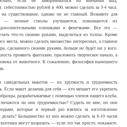
ительно, если не заморачиваться на внешний вид,
себестоимостью рублей в 400, можно сделать за 3-4 часа.
на существование, однако он не главный. Возьмите для
ла — личные стволы улучшаются, повышаются их
я дополнительными плюшками и фенечками. Все это —
елать что-то своими руками, выделиться из толпы. Кроме
ого места, можно сделать множество интересных, а главное
а, сделанного своими руками, больше не будет ни у кого.
ность проявить фантазию, приложить творческое начало, а
еловека от животного. К сожалению, философия нынешнего
ми.
в самодельных макетов — их хрупкость и трудоемкость
ь. Если макет делаешь для себя — кто мешает его укрепить
образцы, разрабатываемые с помощью членов нашего клуба,
тличаются ли они трудоемкостью? Судить не мне, но они
юдьми, которые в первый раз взялись за изготовление
 делать? Большинство из них можно сделать за 8-10 часов
кептики могут возразить — если это так просто, покажите.