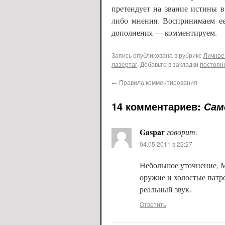
претендует на звание истины в
либо мнения. Воспринимаем е
дополнения — комментируем.
Запись опубликована в рубрике
Личное
лазертаг
. Добавьте в закладки
постоян
←
Правила комментирования
14 комментариев:
Сам
Gaspar
говорит:
04.05.2011 в 22:27
Небольшое уточнение, М
оружие и холостые патр
реальный звук.
Ответить