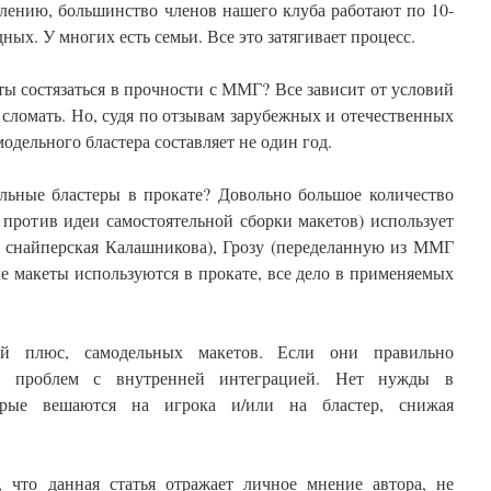
лению, большинство членов нашего клуба работают по 10-
дных. У многих есть семьи. Все это затягивает процесс.
ы состязаться в прочности с ММГ? Все зависит от условий
сломать. Но, судя по отзывам зарубежных и отечественных
одельного бластера составляет не один год.
льные бластеры в прокате? Довольно большое количество
 против идеи самостоятельной сборки макетов) использует
 снайперская Калашникова), Грозу (переделанную из ММГ
е макеты используются в прокате, все дело в применяемых
й плюс, самодельных макетов. Если они правильно
их проблем с внутренней интеграцией. Нет нужды в
орые вешаются на игрока и/или на бластер, снижая
ь, что данная статья отражает личное мнение автора, не