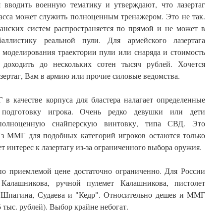
 вводить военную тематику и утверждают, что лазертаг
асса может служить полноценным тренажером. Это не так.
анских систем распространяется по прямой и не может в
аллистику реальной пули. Для армейского лазертага
 моделирования траектории пули или снаряда и стоимость
доходить до нескольких сотен тысяч рублей. Хочется
азертаг, Вам в армию или прочие силовые ведомства.
 в качестве корпуса для бластера налагает определенные
 подготовку игрока. Очень редко девушки или дети
полноценную снайперскую винтовку, типа СВД. Это
Из ММГ для подобных категорий игроков остаются только
т интерес к лазертагу из-за ограниченного выбора оружия.
о приемлемой цене достаточно ограниченно. Для России
 Калашникова, ручной пулемет Калашникова, пистолет
 Шпагина, Судаева и "Кедр". Относительно дешев и ММГ
 тыс. рублей). Выбор крайне небогат.