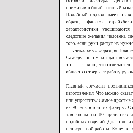
готового бластера. Действ
примитивнейший готовый макет, 
Подобный подход имеет право 
образца фанатов страйкбо
характеристики, увешиваютс
следствие желания человека сд
того, если руки растут из нужн
— уникальных образцов. Бластер
Самодельный макет дает возмож
это — главное, что отличает ч
общества отвергает работу рука
Главный аргумент противнико
изготовления. Что можно сказат
или упростить? Самые простые 
на 90 % состоят из фанеры. О
завершены на 80 процентов л
подобных изделий. Долго ли их
непрерывной работы. Конечно, с