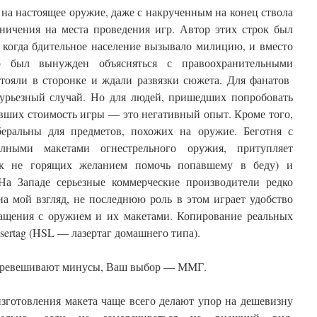
на настоящее оружие, даже с накрученным на конец ствола
аничения на места проведения игр. Автор этих строк был
, когда бдительное население вызывало милицию, и вместо
р был вынужден объясняться с правоохранительными
тояли в сторонке и ждали развязки сюжета. Для фанатов
 курьезный случай. Но для людей, пришедших попробовать
ивших стоимость игры — это негативный опыт. Кроме того,
еральны для предметов, похожих на оружие. Беготня с
лными макетами огнестрельного оружия, притупляет
так не горящих желанием помочь попавшему в беду) и
На Западе серьезные коммерческие производители редко
на мой взгляд, не последнюю роль в этом играет удобство
ращения с оружием и их макетами. Копирование реальных
sertag (HSL — лазертаг домашнего типа).
перевешивают минусы, Ваш выбор — ММГ.
зготовления макета чаще всего делают упор на дешевизну