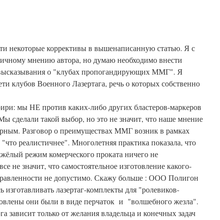
ти некоторые коррективы в вышенаписанную статью. Я с
личному мнению автора, но думаю необходимо внести
 высказывания о "клубах пропогандирующих ММГ". Я
ети клубов Военного Лазертага, речь о которых собственно
ири: мы НЕ против каких-либо других бластеров-маркеров
ы сделали такой выбор, но это не значит, что наше мнение
ерным. Разговор о преимуществах ММГ возник в рамках
и "что реалистичнее". Многолетняя практика показала, что
жёлый режим комерческого проката ничего не
се не значит, что самостоятельное изготовление какого-
правленности не допустимо. Скажу больше : ООО Полигон
ь изготавливать лазертаг-комплекты для "ролевиков-
товлены они были в виде перчаток и "волшебного жезла".
а зависит только от желания владельца и конечных задач