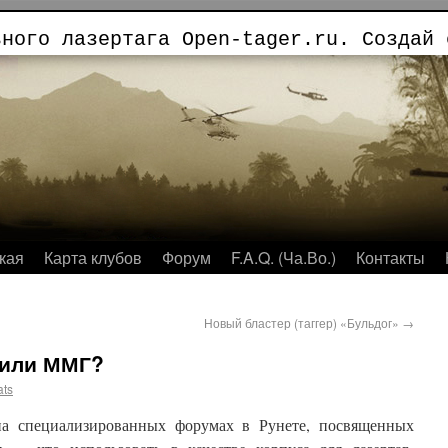
ьного лазертага Open-tager.ru. Создай 
кая
Карта клубов
Форум
F.A.Q. (Ча.Во.)
Контакты
Новый бластер (таггер) «Бульдог»
→
 или ММГ?
ats
на специализированных форумах в Рунете, посвященных