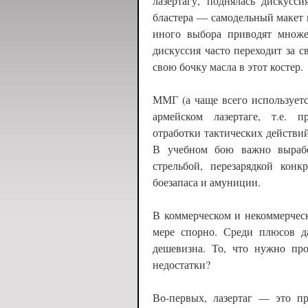
лазертагу, поднялась дискусс
бластера — самодельный макет
иного выбора приводят множе
дискуссия часто переходит за 
свою бочку масла в этот костер.
ММГ (а чаще всего используетс
армейском лазертаге, т.е. п
отработки тактических действ
В учебном бою важно вырабо
стрельбой, перезарядкой конк
боезапаса и амуниции.
В коммерческом и некоммерчес
мере спорно. Среди плюсов 
дешевизна. То, что нужно пр
недостатки?
Во-первых, лазертаг — это пр