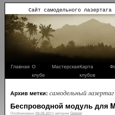
Сайт самодельного лазертага 
Главная
О
Мастерская
Карта
Ф
клубе
клубов
самодельный лазертаг
Архив метки:
Беспроводной модуль для Mi
Опубликовано
09.06.2011
автором
Gaspar