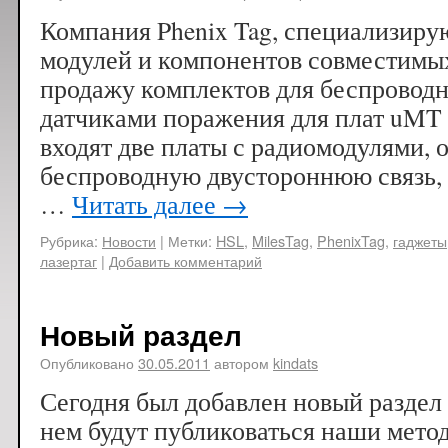
Компания Phenix Tag, специализиру
модулей и компонентов совместимых 
продажу комплектов для беспроводн
датчиками поражения для плат uMT
входят две платы с радиомодулями
беспроводную двустороннюю связь,
…
Читать далее
→
Рубрика:
Новости
|
Метки:
HSL
,
MilesTag
,
PhenixTag
,
гаджеты
лазертаг
|
Добавить комментарий
Новый раздел
Опубликовано
30.05.2011
автором
kindats
Сегодня был добавлен новый раздел 
нем будут публиковаться наши мето