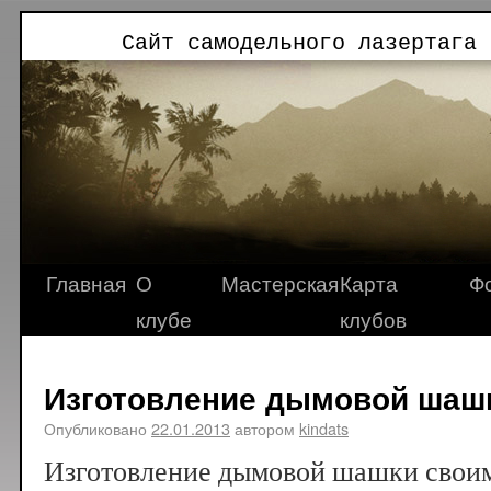
Сайт самодельного лазертага 
Главная
О
Мастерская
Карта
Ф
клубе
клубов
Изготовление дымовой шаш
Опубликовано
22.01.2013
автором
kindats
Изготовление дымовой шашки своим