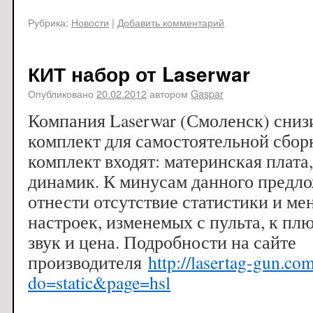
Рубрика:
Новости
|
Добавить комментарий
КИТ набор от Laserwar
Опубликовано
20.02.2012
автором
Gaspar
Компания Laserwar (Смоленск) сниз
комплект для самостоятельной сборк
комплект входят: материнская плата,
динамик. К минусам данного предл
отнести отсутствие статистики и ме
настроек, изменемых с пульта, к п
звук и цена. Подробности на сайте
производителя
http://lasertag-gun.co
do=static&page=hsl