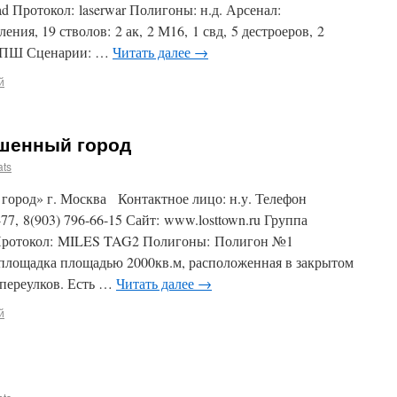
yad Протокол: laserwar Полигоны: н.д. Арсенал:
ния, 19 стволов: 2 ак, 2 М16, 1 свд, 5 дестроеров, 2
1 ППШ Сценарии: …
Читать далее
→
й
ошенный город
ats
город» г. Москва Контактное лицо: н.у. Телефон
-77, 8(903) 796-66-15 Сайт: www.losttown.ru Группа
k Протокол: MILES TAG2 Полигоны: Полигон №1
площадка площадью 2000кв.м, расположенная в закрытом
переулков. Есть …
Читать далее
→
й