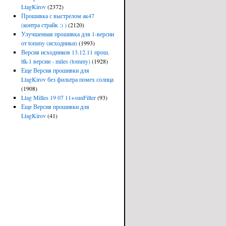
LtagKirov
(2372)
Прошивка с выстрелом ак47
(контра страйк :) )
(2120)
Улучшенная прошивка для 1-версии
от tommy (исходники)
(1993)
Версия исходников 13.12.11 прош.
ltk-1 версии - miles (tommy)
(1928)
Еще Версия прошивки для
LtagKirov без фильтра помех солнца
(1908)
Ltag Milles 19 07 11+sunFilter
(93)
Еще Версия прошивки для
LtagKirov
(41)