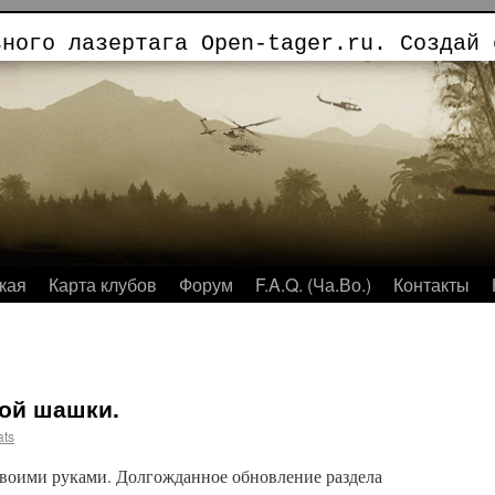
ьного лазертага Open-tager.ru. Создай 
кая
Карта клубов
Форум
F.A.Q. (Ча.Во.)
Контакты
ой шашки.
ats
воими руками. Долгожданное обновление раздела