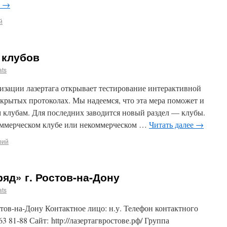
е
→
й
 клубов
ats
изации лазертага открывает тестирование интерактивной
крытых протоколах. Мы надеемся, что эта мера поможет и
 клубам. Для последних заводится новый раздел — клубы.
ммерческом клубе или некоммерческом …
Читать далее
→
рий
яд» г. Ростов-на-Дону
ats
тов-на-Дону Контактное лицо: н.у. Телефон контактного
63 81-88 Сайт: http://лазертагвростове.рф/ Группа