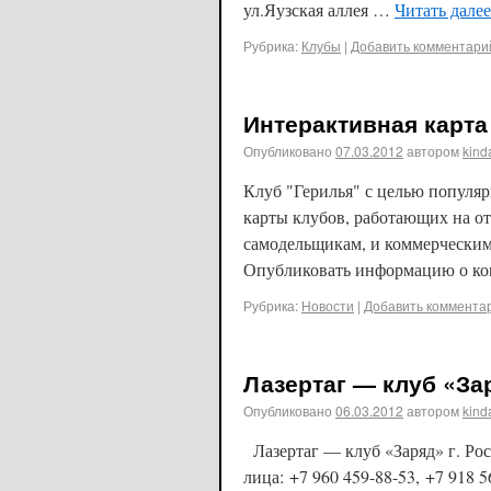
ул.Яузская аллея …
Читать дале
Рубрика:
Клубы
|
Добавить комментари
Интерактивная карта
Опубликовано
07.03.2012
автором
kind
Клуб "Герилья" с целью популяр
карты клубов, работающих на от
самодельщикам, и коммерческим
Опубликовать информацию о ко
Рубрика:
Новости
|
Добавить коммента
Лазертаг — клуб «Зар
Опубликовано
06.03.2012
автором
kind
Лазертаг — клуб «Заряд» г. Рос
лица: +7 960 459-88-53, +7 918 5