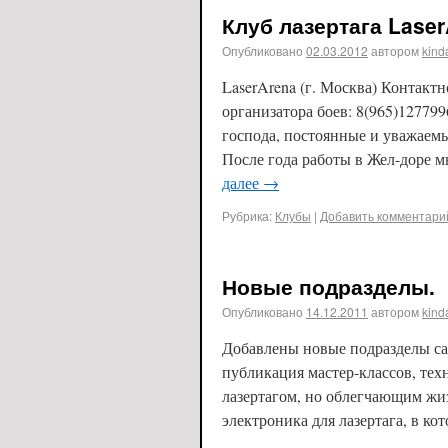
Клуб лазертага Lase
Опубликовано
02.03.2012
автором
kind
LaserArena (г. Москва) Контак
организатора боев: 8(965)1277996
господа, постоянные и уважаем
После года работы в Жел-доре 
далее
→
Рубрика:
Клубы
|
Добавить комментари
Новые подразделы.
Опубликовано
14.12.2011
автором
kind
Добавлены новые подразделы са
публикация мастер-классов, тех
лазертагом, но облегчающим ж
электроника для лазертага, в к