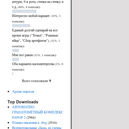
штурм, 9-я рота, стенка на стенку и
т.д.
(44%, 4 голос(ов))
Интересен любой вариант.
(33%, 3
голос(ов))
Единый долгий сценарий на все
время игры ("Точки", "Роковые
яйца", "Сбор артефатов"),
(11%, 1
голос(ов))
Мне все равно
(11%, 1 голос(ов))
Оба варианта малоинтересны
(1%, 0
голос(ов))
Всего голосовали:
9
Архив опросов
Top Downloads
АВТОМАТНО-
ГРАНАТОМЁТНЫЙ КОМПЛЕКС
PAPOP 2
(2964)
Планка пикатини в .dwg
(2916)
Всепротокольная «база» из схемы