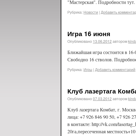
"Мастерская". Подробности тут.
Рубрика:
Новости
|
Добавить коммента
Игра 16 июня
Опубликовано
13.06.2012
автором
kind
Ближайшая игра состоится в 16-
Свободно 16 стволов. Подробнос
Рубрика:
Игры
|
Добавить комментарий
Клуб лазертага Комб
Опубликовано
07.03.2012
автором
kind
Клуб лазертага Комбат, г. Моск
лица: +7 926 846 90 50, +7 926 27
в контакте: http://vk.com/lasert
20га,пересеченная местность+1