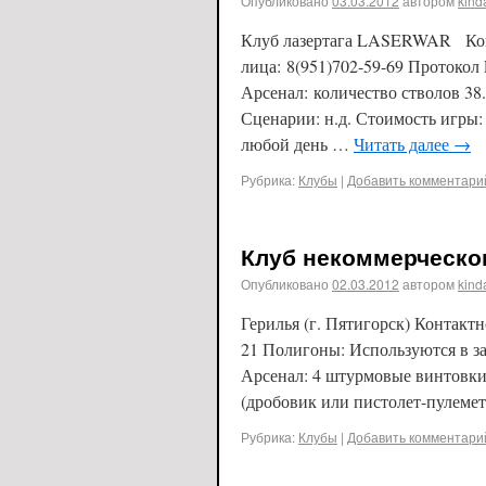
Опубликовано
03.03.2012
автором
kind
Клуб лазертага LASERWAR Конт
лица: 8(951)702-59-69 Протоко
Арсенал: количество стволов 3
Сценарии: н.д. Стоимость игры:
любой день …
Читать далее
→
Рубрика:
Клубы
|
Добавить комментари
Клуб некоммерческог
Опубликовано
02.03.2012
автором
kind
Герилья (г. Пятигорск) Контактн
21 Полигоны: Используются в з
Арсенал: 4 штурмовые винтовки
(дробовик или пистолет-пулемет
Рубрика:
Клубы
|
Добавить комментари