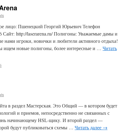
rArena
ats
тное лицо: Пшенецкий Георгий Юрьевич Телефон
 Сайт: http://laserarena.ru/ Полигоны: Уважаемые дамы и
ые нами игроки, новички и любители активного отдыха!
мы ищем новые полигоны, более интересные и …
Читать
й
ats
йта в раздел Мастерская. Это Общий — в котором будет
нологий и приемов, непосредственно не связанных с
изнь начинающему HSL-щику. И второй раздел —
оторой будут публиковаться схемы …
Читать далее
→