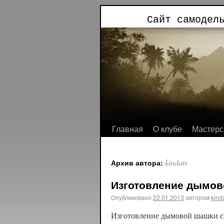
Сайт самодел
Главная
О клубе
Мастерс
kindats
Архив автора:
Изготовление дымов
Опубликовано
22.01.2013
автором
kind
Изготовление дымовой шашки с