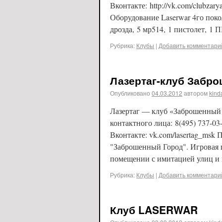
Вконтакте: http://vk.com/clubzar
Оборудование Laserwar 4го поколе
дрозда, 5 мр514, 1 пистолет, 
Рубрика:
Клубы
|
Добавить комментари
Лазертаг-клуб Забр
Опубликовано
04.03.2012
автором
kind
Лазертаг — клуб «Заброшенный 
контактного лица: 8(495) 737-03
Вконтакте: vk.com/lasertag_ms
"Заброшенный Город". Игровая 
помещении с имитацией улиц и 
Рубрика:
Клубы
|
Добавить комментари
Клуб LASERWAR