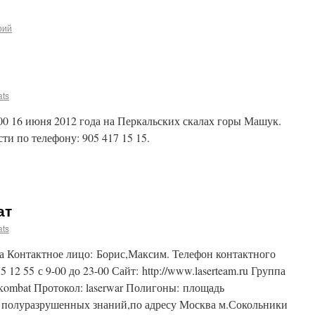
рий
ats
00 16 июня 2012 года на Перкальских скалах горы Машук.
ти по телефону: 905 417 15 15.
ат
ats
ва Контактное лицо: Борис,Максим. Телефон контактного
5 12 55 с 9-00 до 23-00 Сайт: http://www.laserteam.ru Группа
ag_kombat Протокол: laserwar Полигоны: площадь
0 полуразрушенных знаний,по адресу Москва м.Сокольники