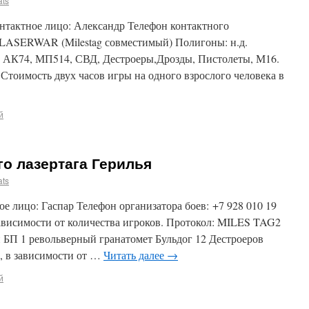
ats
актное лицо: Александр Телефон контактного
л LASERWAR (Milestag совместимый) Полигоны: н.д.
8. АК74, МП514, СВД, Дестроеры,Дрозды, Пистолеты, М16.
 Стоимость двух часов игры на одного взрослого человека в
й
о лазертага Герилья
ats
ое лицо: Гаспар Телефон организатора боев: +7 928 010 19
ависимости от количества игроков. Протокол: MILES TAG2
 БП 1 револьверный гранатомет Бульдог 12 Дестроеров
, в зависимости от …
Читать далее
→
й