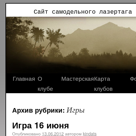
Сайт самодельного лазертага 
Главная
О
Мастерская
Карта
Ф
клубе
клубов
Игры
Архив рубрики:
Игра 16 июня
Опубликовано
13.06.2012
автором
kindats