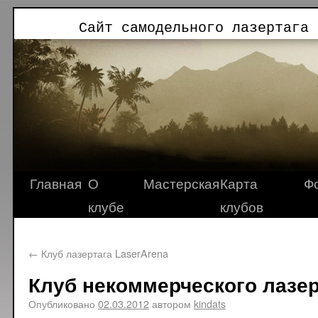
Сайт самодельного лазертага 
Главная
О
Мастерская
Карта
Ф
клубе
клубов
←
Клуб лазертага LaserArena
Клуб некоммерческого лазер
Опубликовано
02.03.2012
автором
kindats