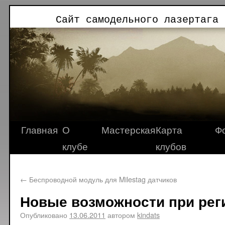
Сайт самодельного лазертага 
Главная
О
Мастерская
Карта
Ф
клубе
клубов
←
Беспроводной модуль для Milestag датчиков
Новые возможности при рег
Опубликовано
13.06.2011
автором
kindats