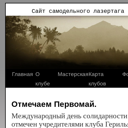
Сайт самодельного лазертага 
Главная
О
Мастерская
Карта
Ф
клубе
клубов
Отмечаем Первомай.
Международный день солидарности
отмечен учредителями клуба Гериль