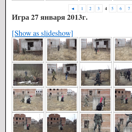
4
◄
1
2
3
5
6
7
Игра 27 января 2013г.
[Show as slideshow]