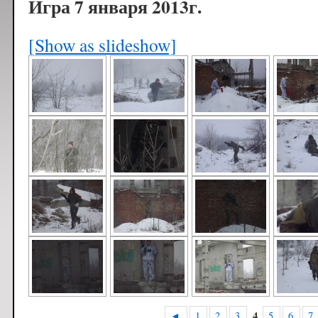
Игра 7 января 2013г.
[Show as slideshow]
4
◄
1
2
3
5
6
7