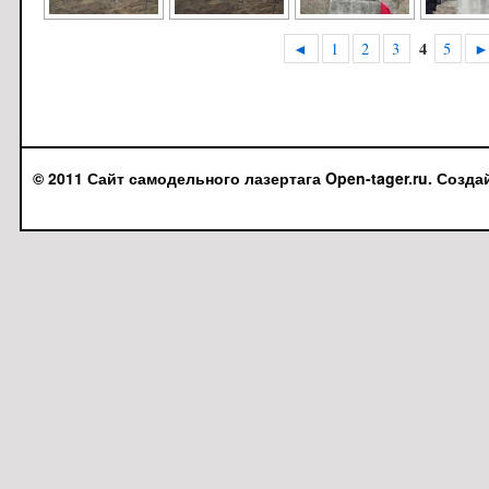
4
◄
1
2
3
5
© 2011 Сайт самодельного лазертага Open-tager.ru. Созда