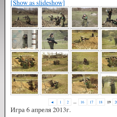
[Show as slideshow]
...
19
◄
1
2
16
17
18
2
Игра 6 апреля 2013г.