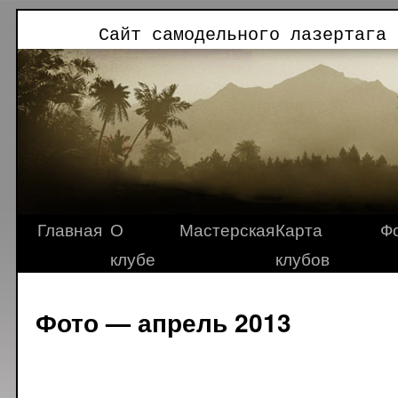
Сайт самодельного лазертага 
Главная
О
Мастерская
Карта
Ф
клубе
клубов
Фото — апрель 2013