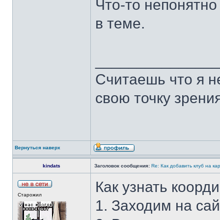
Что-то непонятно
в теме.
______________
Считаешь что я н
свою точку зрения
Вернуться наверх
kindats
Заголовок сообщения:
Re: Как добавить клуб на ка
Как узнать коорд
Старожил
1. Заходим на са