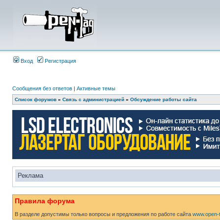
Вход
Регистрация
Сообщения без ответов
|
Активные темы
Список форумов
»
Связь с администрацией
»
Обсуждение работы сайта
Реклама
Правила форума
В разделе допустимы только вопросы и предложения по работе сайта
www.open-t