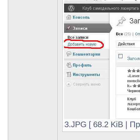
3.JPG [ 68.2 KiB | П