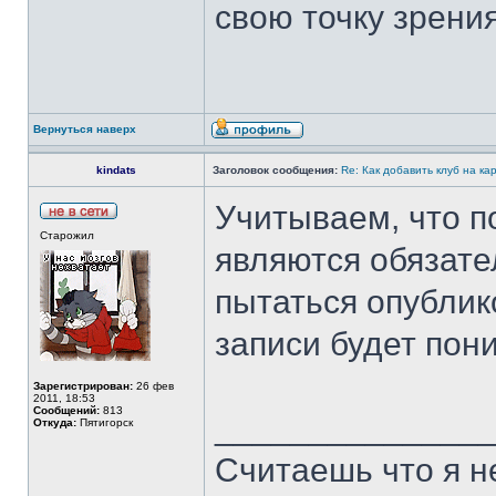
свою точку зрения
Вернуться наверх
kindats
Заголовок сообщения:
Re: Как добавить клуб на ка
Учитываем, что п
Старожил
являются обязате
пытаться опублик
записи будет пони
Зарегистрирован:
26 фев
2011, 18:53
Сообщений:
813
______________
Откуда:
Пятигорск
Считаешь что я н