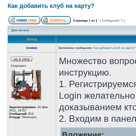
Как добавить клуб на карту?
Страница
1
из
1
[ Сообщений: 7 ]
Для печати
Автор
kindats
Заголовок сообщения:
Как добавить клуб на карту?
Множество вопрос
Старожил
инструкцию.
1. Регистрируемс
Login желательно
доказыванием кто
Зарегистрирован:
26 фев
2011, 18:53
Сообщений:
813
2. Входим в пане
Откуда:
Пятигорск
Вложение: