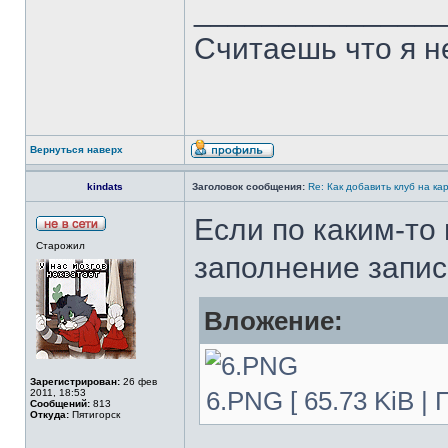
______________
Считаешь что я н
Вернуться наверх
kindats
Заголовок сообщения:
Re: Как добавить клуб на ка
Если по каким-то
Старожил
заполнение запис
Вложение:
Зарегистрирован:
26 фев
2011, 18:53
6.PNG [ 65.73 KiB |
Сообщений:
813
Откуда:
Пятигорск