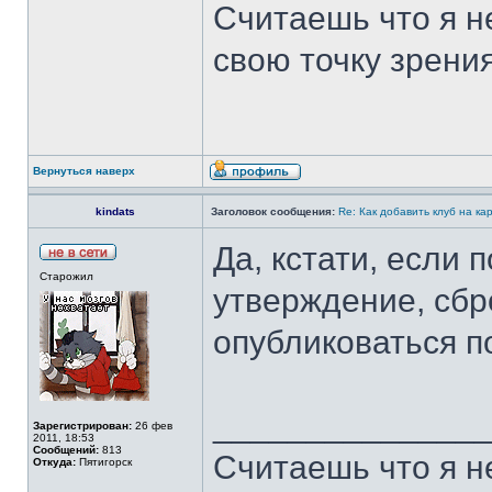
Считаешь что я н
свою точку зрения
Вернуться наверх
kindats
Заголовок сообщения:
Re: Как добавить клуб на ка
Да, кстати, если 
Старожил
утверждение, сбр
опубликоваться п
______________
Зарегистрирован:
26 фев
2011, 18:53
Сообщений:
813
Считаешь что я н
Откуда:
Пятигорск