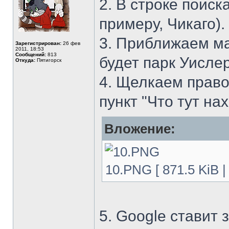
2. В строке поис
примеру, Чикаго).
3. Приближаем ма
Зарегистрирован:
26 фев
2011, 18:53
Сообщений:
813
будет парк Уислер
Откуда:
Пятигорск
4. Щелкаем прав
пункт "Что тут на
Вложение:
10.PNG [ 871.5 KiB 
5. Google ставит 