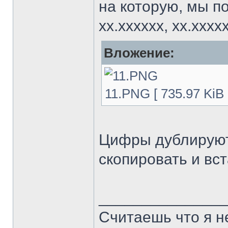
на которую, мы п
хх.хххххх, хх.ххххх
Вложение:
11.PNG [ 735.97 KiB
Цифры дублируютс
скопировать и вст
______________
Считаешь что я н