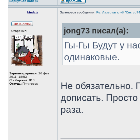
Вернуться наверх
kindats
Заголовок сообщения:
Re: Лазертаг клуб "Сектор74
jong73 писал(а):
Старожил
Гы-Гы Будут у на
одинаковые.
Зарегистрирован:
26 фев
2011, 18:53
Сообщений:
813
Не обязательно. 
Откуда:
Пятигорск
дописать. Просто 
раза.
______________