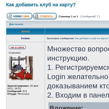
Как добавить клуб на карту?
Страница
1
из
1
[ Сообщений: 7 ]
Для печати
Автор
kindats
Заголовок сообщения:
Как добавить клуб на карту?
Множество вопрос
Старожил
инструкцию.
1. Регистрируемс
Login желательно
доказыванием кто
Зарегистрирован:
26 фев
2011, 18:53
Сообщений:
813
2. Входим в пане
Откуда:
Пятигорск
Вложение: