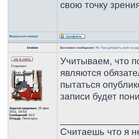
свою точку зрения
Вернуться наверх
kindats
Заголовок сообщения:
Re: Как добавить клуб на ка
Учитываем, что п
Старожил
являются обязате
пытаться опублик
записи будет пони
Зарегистрирован:
26 фев
2011, 18:53
Сообщений:
813
______________
Откуда:
Пятигорск
Считаешь что я н