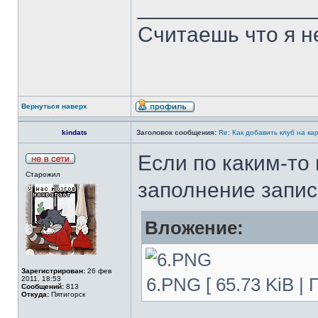
______________
Считаешь что я н
Вернуться наверх
kindats
Заголовок сообщения:
Re: Как добавить клуб на ка
Если по каким-то
Старожил
заполнение запис
Вложение:
Зарегистрирован:
26 фев
2011, 18:53
6.PNG [ 65.73 KiB |
Сообщений:
813
Откуда:
Пятигорск