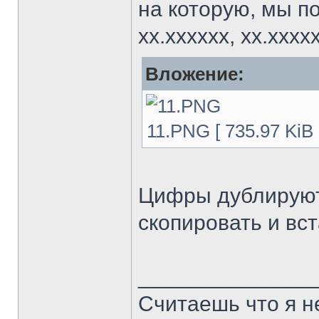
на которую, мы п
хх.хххххх, хх.ххххх
Вложение:
11.PNG [ 735.97 KiB
Цифры дублируютс
скопировать и вст
______________
Считаешь что я н