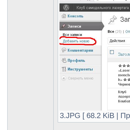
3.JPG [ 68.2 KiB | П