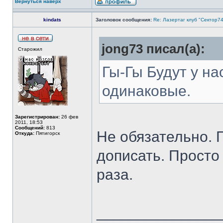
Вернуться наверх
kindats
Заголовок сообщения:
Re: Лазертаг клуб "Сектор74
jong73 писал(а):
Старожил
Гы-Гы Будут у на
одинаковые.
Зарегистрирован:
26 фев
2011, 18:53
Сообщений:
813
Не обязательно. 
Откуда:
Пятигорск
дописать. Просто 
раза.
______________