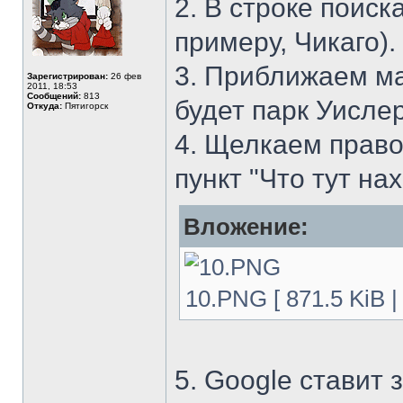
2. В строке поис
примеру, Чикаго).
3. Приближаем ма
Зарегистрирован:
26 фев
2011, 18:53
Сообщений:
813
будет парк Уислер
Откуда:
Пятигорск
4. Щелкаем прав
пункт "Что тут на
Вложение:
10.PNG [ 871.5 KiB 
5. Google ставит 