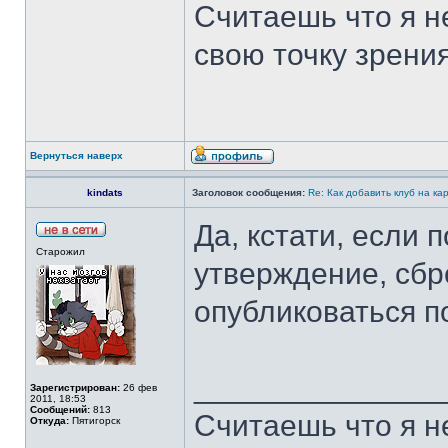
Считаешь что я н
свою точку зрения
Вернуться наверх
kindats
Заголовок сообщения:
Re: Как добавить клуб на ка
Да, кстати, если 
Старожил
утверждение, сбр
опубликоваться п
______________
Зарегистрирован:
26 фев
2011, 18:53
Сообщений:
813
Считаешь что я н
Откуда:
Пятигорск