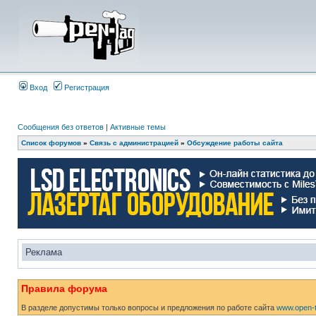
Вход
Регистрация
Сообщения без ответов
|
Активные темы
Список форумов
»
Связь с администрацией
»
Обсуждение работы сайта
Реклама
Правила форума
В разделе допустимы только вопросы и предложения по работе сайта
www.open-t