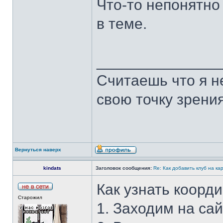
Что-то непонятно
в теме.
______________
Считаешь что я н
свою точку зрения
Вернуться наверх
kindats
Заголовок сообщения:
Re: Как добавить клуб на ка
Как узнать коорд
Старожил
1. Заходим на са